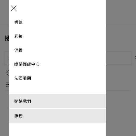
Menu
香氛
彩妝
搜尋專門店
保養
嬌蘭護膚中心
使用我的位置
法國嬌蘭
篩選條件
聯絡我們
以下最近城市設有嬌蘭商店
服務
如何前往