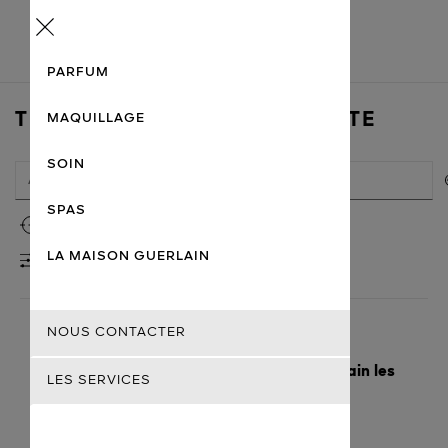
Menu
PARFUM
TROUVER UN POINT DE VENTE
MAQUILLAGE
SOIN
SPAS
Utiliser ma localisation
LA MAISON GUERLAIN
FILTRES
NOUS CONTACTER
Voici les villes avec les magasins Guerlain les
LES SERVICES
plus proches
M'y rendre