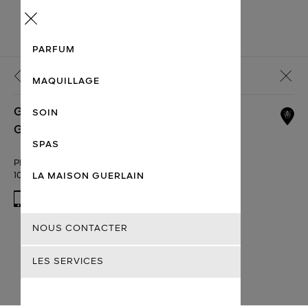
Menu
PARFUM
Retour
MAQUILLAGE
GUERLAIN BOUTIQUE PRESSO SINATRA
SOIN
GALERIE DE BEAUTÉ
SPAS
PIAZZA SAN CARLO 205
10121 TORINO
LA MAISON GUERLAIN
338 619 3864
NOUS CONTACTER
Aujourd'hui: Fermé
LES SERVICES