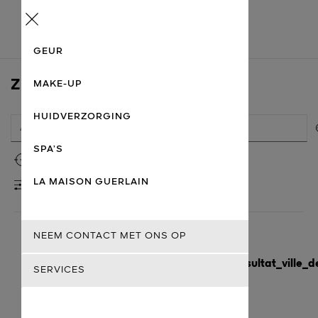
Menu
GEUR
ZOEK EEN WINKEL
MAKE-UP
HUIDVERZORGING
SPA’S
Mijn locatie gebruiken
LA MAISON GUERLAIN
FILTERS
NEEM CONTACT MET ONS OP
sl_guerlain_magasins_proches_pas_resultat_ville_d
SERVICES
sl_guerlain_m_y_rendre
Guerlain
Port Charlotte