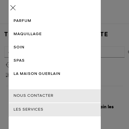
Menu
PARFUM
TROUVER UN POINT DE VENTE
MAQUILLAGE
SOIN
SPAS
Utiliser ma localisation
LA MAISON GUERLAIN
FILTRES
NOUS CONTACTER
Voici les villes avec les magasins Guerlain les
LES SERVICES
plus proches
M'y rendre